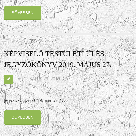
BŐVEBBEN
KÉPVISELŐ TESTÜLETI ÜLÉS
JEGYZŐKÖNYV 2019. MÁJUS 27.
AUGUSZTUS 29, 2019
Jegyzőkönyv 2019. május 27.
BŐVEBBEN