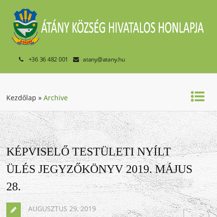
+36 36 482 001
atany@atany.hu
Kezdőlap
»
Archive
KÉPVISELŐ TESTÜLETI NYÍLT
ÜLÉS JEGYZŐKÖNYV 2019. MÁJUS
28.
AUGUSZTUS 29, 2019