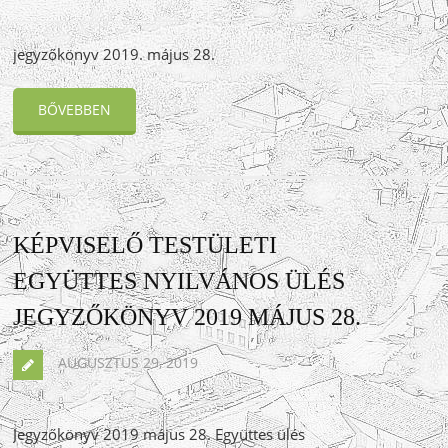
jegyzőkönyv 2019. május 28.
BŐVEBBEN
KÉPVISELŐ TESTÜLETI
EGYÜTTES NYILVÁNOS ÜLÉS
JEGYZŐKÖNYV 2019 MÁJUS 28.
AUGUSZTUS 29, 2019
Jegyzőkönyv 2019 május 28. Együttes ülés