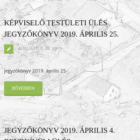
KÉPVISELŐ TESTÜLETI ÜLÉS
JEGYZŐKÖNYV 2019. ÁPRILIS 25.
AUGUSZTUS 29, 2019
jegyzőkönyv 2019. április 25.
BŐVEBBEN
JEGYZŐKÖNYV 2019. ÁPRILIS 4.