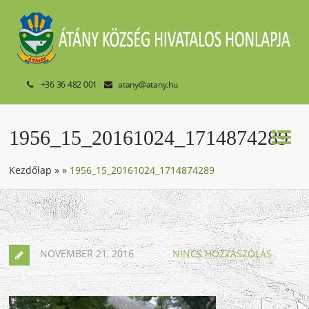
+36 36 482 001
atany@atany.hu
1956_15_20161024_1714874289
Kezdőlap
»
»
1956_15_20161024_1714874289
NOVEMBER 21, 2016
NINCS HOZZÁSZÓLÁS