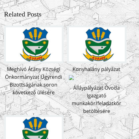
Related Posts
Meghívó Átány Községi
Konyhalány pályázat
Önkormányzat Ügyrendi
Bizottságának soron
Álláypályázat Óvoda
következő ülésére
Igazgató
munkakör/feladatkör
betöltésére