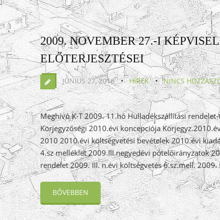
2009. NOVEMBER 27.-I KÉPVISE
ELŐTERJESZTÉSEI
JÚNIUS 27, 2016
HÍREK
NINCS HOZZÁSZ
Meghívó K-T 2009. 11.hó Hulladékszállítási rendelet-t
Körjegyzőségi 2010.évi koncepciója Körjegyz.2010.év
2010 2010.évi költségvetési bevételek 2010.évi kiadá
4.sz melléklet 2009.III.negyedévi pótelőirányzatok 2009.
rendelet 2009. III. n.évi költségvetés 6.sz.mell. 2009. 
BŐVEBBEN