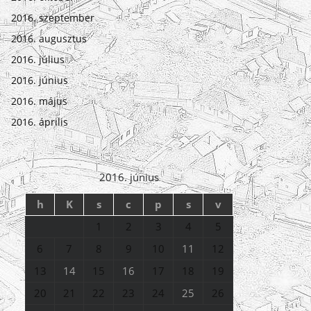
2016. szeptember
2016. augusztus
2016. július
2016. június
2016. május
2016. április
2016. június
h
K
s
c
p
s
v
1
2
3
4
5
6
7
8
9
10
11
12
13
14
15
16
17
18
19
20
21
22
23
24
25
26