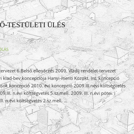
LŐ-TESTÜLETI ÜLÉS
ÓLÁS
ervezet 6.Belső ellenőrzés 2009. Vízdíj rendelet-tervezet
i kiad-bev.koncepciója Hanyi-menti Közokt. Int. koncepció
sok koncepció 2010. évi koncepció 2009.III.névi költségvetés
III. n.évi költségvetés 5.sz.mell. 2009. III. n.évi pótei.
III. n.évi költségvetés 2.sz.mell. …