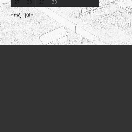
27
28
29
30
« máj
júl »