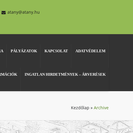
atany@atany.hu
IA
PÁLYÁZATOK
KAPCSOLAT
ADATVÉDELEM
ORMÁCIÓK
INGATLAN HIRDETMÉNYEK – ÁRVERÉSEK
Kezdőlap
»
Archive