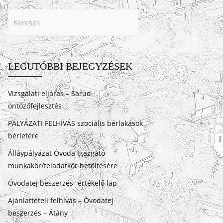
LEGUTÓBBI BEJEGYZÉSEK
Vizsgálati eljárás – Sarud
öntözőfejlesztés
PÁLYÁZATI FELHÍVÁS szociális bérlakások
bérletére
Álláypályázat Óvoda Igazgató
munkakör/feladatkör betöltésére
Óvodatej beszerzés- értékelő lap
Ajánlattételi felhívás – Óvodatej
beszerzés – Átány