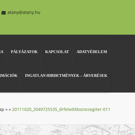
atany@atany.hu
IA
PÁLYÁZATOK
KAPCSOLAT
ADATVÉDELEM
ORMÁCIÓK
INGATLAN HIRDETMÉNYEK – ÁRVERÉSEK
ap
»
»
20111020_2049725535_drfeleditkozossegiter-011