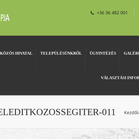
+36 36 482 001
KÖZÖS HIVATAL
TELEPÜLÉSÜNKRŐL
ÜGYINTÉZÉS
GALÉR
VÁLASZTÁSI INF
FELEDITKOZOSSEGITER-011
Kezdől