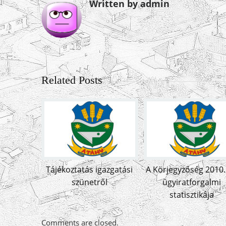
Written by admin
Related Posts
Tájékoztatás igazgatási
A Körjegyzőség 2010.
szünetről
ügyiratforgalmi
statisztikája
Comments are closed.