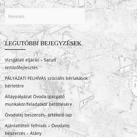
LEGUTÓBBI BEJEGYZÉSEK
Vizsgálati eljárás – Sarud
öntözőfejlesztés
PÁLYÁZATI FELHÍVÁS szociális bérlakások
bérletére
Álláypályázat Óvoda Igazgató
munkakör/feladatkör betöltésére
Óvodatej beszerzés- értékelő lap
Ajánlattételi felhívás – Óvodatej
beszerzés – Átány