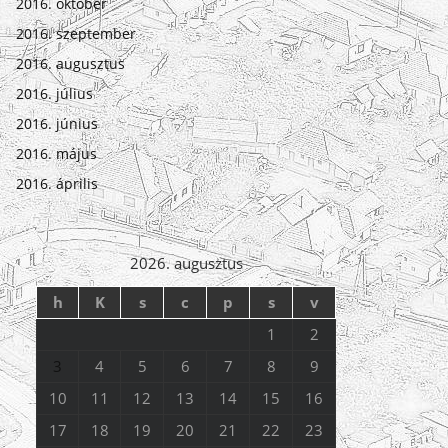
2016. október
2016. szeptember
2016. augusztus
2016. július
2016. június
2016. május
2016. április
2026. augusztus
h
K
s
c
p
s
v
1
2
3
4
5
6
7
8
9
10
11
12
13
14
15
16
17
18
19
20
21
22
23