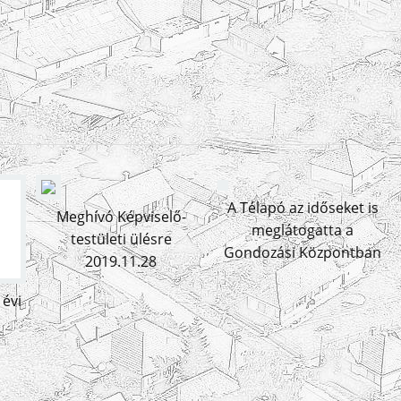
A Télapó az időseket is
Meghívó Képviselő-
meglátogatta a
testületi ülésre
Gondozási Központban
2019.11.28
 évi