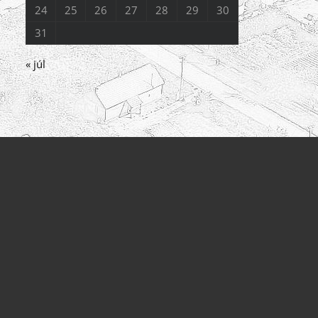
24
25
26
27
28
29
30
31
« júl