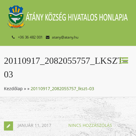
+36 36 482 001
atany@atany.hu
20110917_2082055757_LKSZT–
03
Kezdőlap
»
»
20110917_2082055757_lkszt–03
JANUÁR 11, 2017
NINCS HOZZÁSZÓLÁS