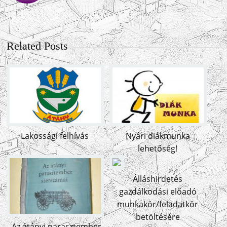
Related Posts
Lakossági felhívás
Nyári diákmunka
lehetőség!
Álláshirdetés
gazdálkodási előadó
munkakör/feladatkör
betöltésére
„Az átányi parasztember