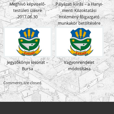
Meghívó képviselő-
Pályázati kiírás – a Hanyi-
testületi ülésre
menti Közoktatási
2017.06.30
Intézmény főigazgató
munkakör betöltésére
Jegyzőkönyv kivonat –
Vagyonrendelet
Bursa
módosítása
Comments are closed.