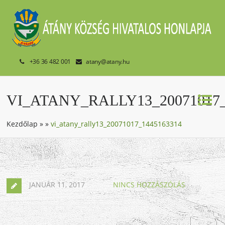
+36 36 482 001
atany@atany.hu
VI_ATANY_RALLY13_20071017_
Kezdőlap
»
»
vi_atany_rally13_20071017_1445163314
JANUÁR 11, 2017
NINCS HOZZÁSZÓLÁS