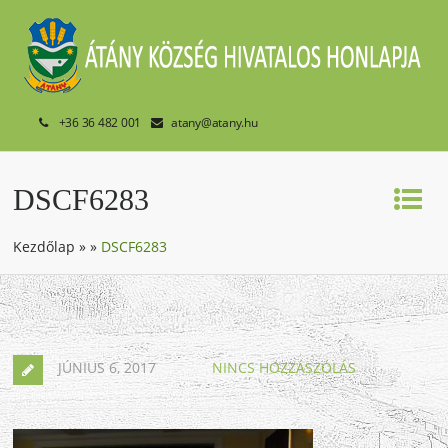
+36 36 482 001
atany@atany.hu
DSCF6283
Kezdőlap
»
»
DSCF6283
JÚNIUS 6, 2017
NINCS HOZZÁSZÓLÁS