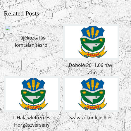
Related Posts
Tájékoztatás
lomtalanításról
Doboló 2011.06 havi
szám
I. Halászléfőző és
Szavazókör kijelölés
Horgászverseny