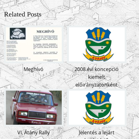
Related Posts
Meghívó
2008.évi koncepció
kiemelt
előirányzatonként
VI. Átány Rally
Jelentés a lejárt