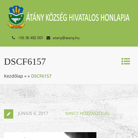
+36 36 482 001
atany@atany.hu
DSCF6157
Kezdőlap
»
»
DSCF6157
JÚNIUS 6, 2017
NINCS HOZZÁSZÓLÁS