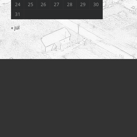
24
25
26
27
28
29
30
31
« júl