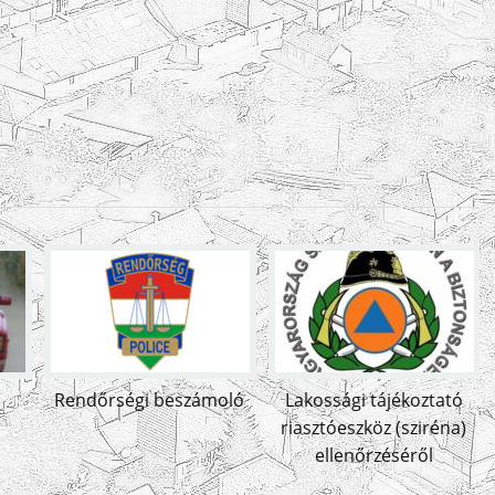
Rendőrségi beszámoló
Lakossági tájékoztató
riasztóeszköz (sziréna)
ellenőrzéséről