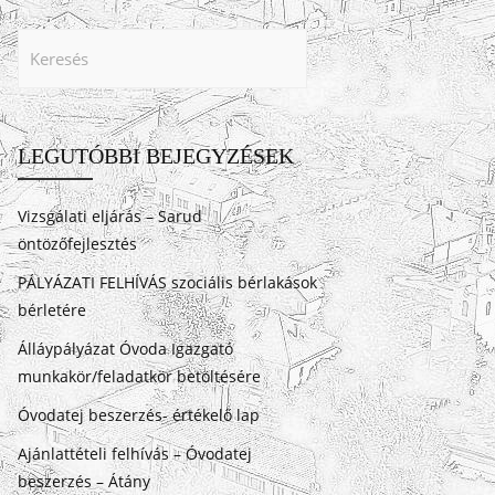
LEGUTÓBBI BEJEGYZÉSEK
Vizsgálati eljárás – Sarud
öntözőfejlesztés
PÁLYÁZATI FELHÍVÁS szociális bérlakások
bérletére
Álláypályázat Óvoda Igazgató
munkakör/feladatkör betöltésére
Óvodatej beszerzés- értékelő lap
Ajánlattételi felhívás – Óvodatej
beszerzés – Átány