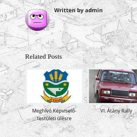
Written by admin
Related Posts
Meghívó Képviselő-
VI. Átány Rally
testületi ülésre