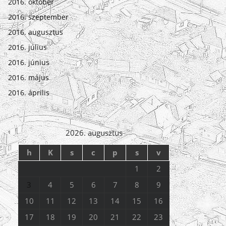
2016. október
2016. szeptember
2016. augusztus
2016. július
2016. június
2016. május
2016. április
2026. augusztus
h
K
s
c
p
s
v
1
2
3
4
5
6
7
8
9
10
11
12
13
14
15
16
17
18
19
20
21
22
23