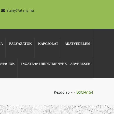
atany@atany.hu
IA
PÁLYÁZATOK
KAPCSOLAT
ADATVÉDELEM
ORMÁCIÓK
INGATLAN HIRDETMÉNYEK – ÁRVERÉSEK
Kezdőlap
»
»
DSCF6154