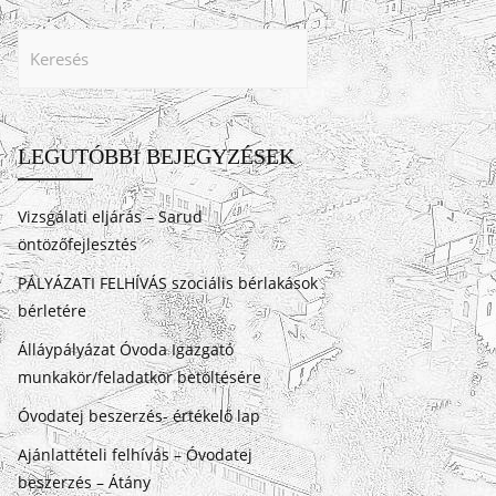
LEGUTÓBBI BEJEGYZÉSEK
Vizsgálati eljárás – Sarud
öntözőfejlesztés
PÁLYÁZATI FELHÍVÁS szociális bérlakások
bérletére
Álláypályázat Óvoda Igazgató
munkakör/feladatkör betöltésére
Óvodatej beszerzés- értékelő lap
Ajánlattételi felhívás – Óvodatej
beszerzés – Átány