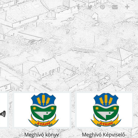
Meghívó könyv
Meghívó Képviselő-