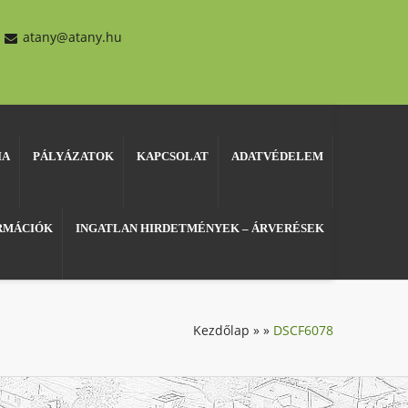
atany@atany.hu
IA
PÁLYÁZATOK
KAPCSOLAT
ADATVÉDELEM
ORMÁCIÓK
INGATLAN HIRDETMÉNYEK – ÁRVERÉSEK
Kezdőlap
»
»
DSCF6078