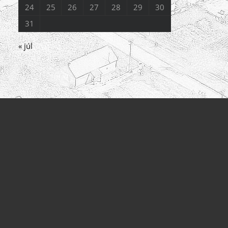
24
25
26
27
28
29
30
31
« júl