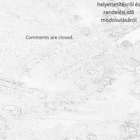
helyettesítésről é
rendelési idő
módosulásáról
Comments are closed.