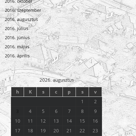
2016. október
2016. szeptember
2016. augusztus
2016. július
2016. június
2016. május
2016. április
2026. augusztus
h
K
s
c
p
s
v
1
2
3
4
5
6
7
8
9
10
11
12
13
14
15
16
17
18
19
20
21
22
23