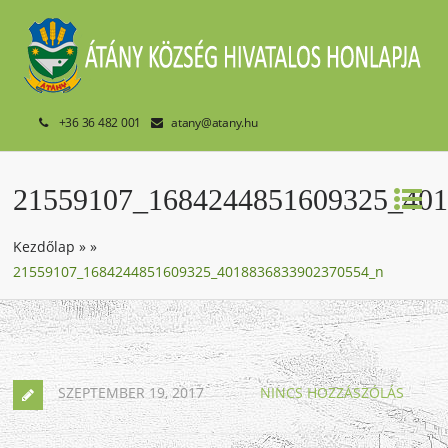
+36 36 482 001
atany@atany.hu
21559107_1684244851609325_40
Kezdőlap
»
»
21559107_1684244851609325_4018836833902370554_n
SZEPTEMBER 19, 2017
NINCS HOZZÁSZÓLÁS