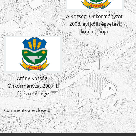
A Községi Önkormányzat
2008. évi költségvetési
koncepciója
Átány Községi
Önkormányzat 2007. I.
félévi mérlege
Comments are closed.