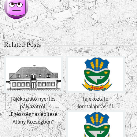
Related Posts
Tájékoztató nyertes
Tájékoztató
pályázatról:
lomtalanításról
„Egészségház építése
Átány Községben”