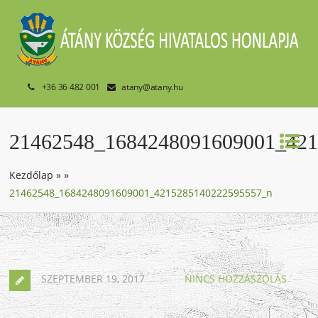
+36 36 482 001
atany@atany.hu
21462548_1684248091609001_42
Kezdőlap
»
»
21462548_1684248091609001_4215285140222595557_n
SZEPTEMBER 19, 2017
NINCS HOZZÁSZÓLÁS