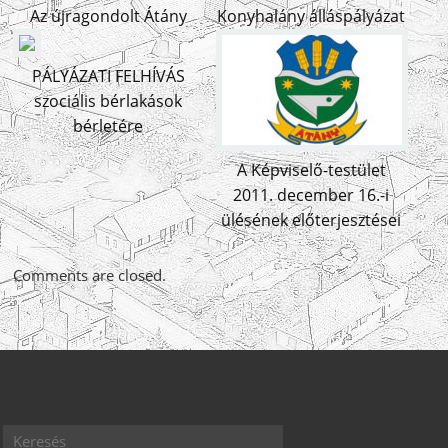
Az újragondolt Átány
Konyhalány álláspályázat
PÁLYÁZATI FELHÍVÁS
szociális bérlakások
bérletére
A Képviselő-testület
2011. december 16.-i
ülésének előterjesztései
Comments are closed.