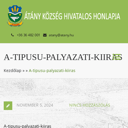
+36 36 482 001
atany@atany.hu
A-TIPUSU-PALYAZATI-KIIRAS
Kezdőlap
»
»
A-tipusu-palyazati-kiiras
NOVEMBER 5, 2024
NINCS HOZZÁSZÓLÁS
A-tipusu-palyazati-kiiras