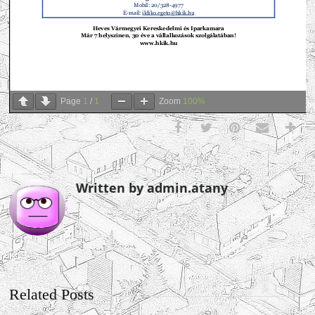
Page
1
/
1
Zoom
100%
Written by admin.atany
Related Posts