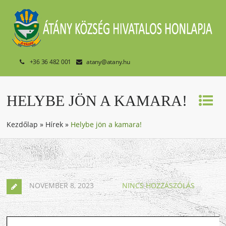
+36 36 482 001
atany@atany.hu
HELYBE JÖN A KAMARA!
Kezdőlap
»
Hírek
»
Helybe jön a kamara!
NOVEMBER 8, 2023
NINCS HOZZÁSZÓLÁS