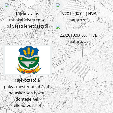
Tájékoztatás
7/2019.(IX.02.) HVB
munkahelyteremtő
határozat
pályázati lehetőségről
22/2019.(IX.09.) HVB
határozat
Tájékoztató a
polgármester átruházott
hatáskörben hozott
döntéseinek
ellenőrzéséről