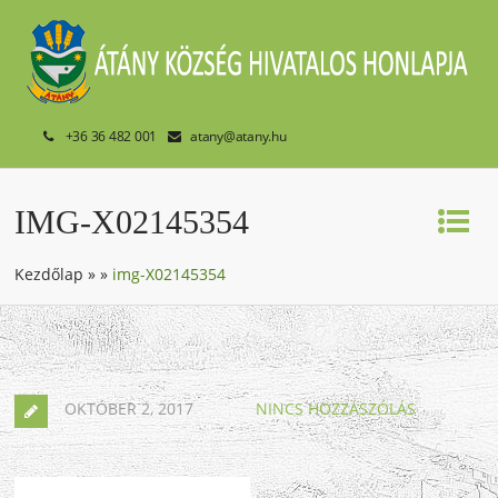
+36 36 482 001
atany@atany.hu
IMG-X02145354
Kezdőlap
»
»
img-X02145354
OKTÓBER 2, 2017
NINCS HOZZÁSZÓLÁS