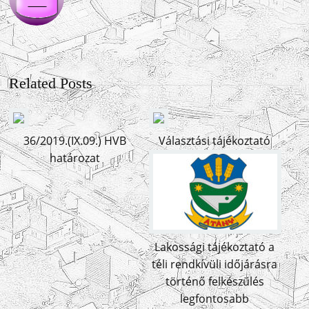
Related Posts
36/2019.(IX.09.) HVB
Választási tájékoztató
határozat
Lakossági tájékoztató a
téli rendkívüli időjárásra
történő felkészülés
legfontosabb