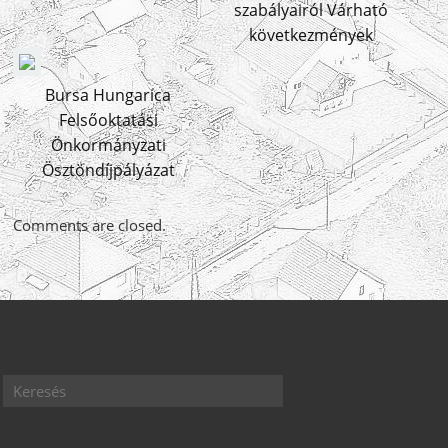
szabályairól Várható
következmények
Bursa Hungarica
Felsőoktatási
Önkormányzati
Ösztöndíjpályázat
Comments are closed.