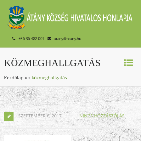
+36 36 482 001
atany@atany.hu
KÖZMEGHALLGATÁS
Kezdőlap
»
»
közmeghallgatás
SZEPTEMBER 6, 2017
NINCS HOZZÁSZÓLÁS