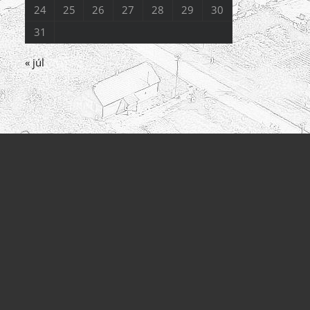
24
25
26
27
28
29
30
31
« júl