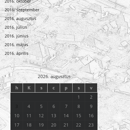
2016. október
2016. szeptember
2016. augusztus
2016. július
2016. június
2016. május
2016. április
2026. augusztus
h
K
s
c
p
s
v
1
2
3
4
5
6
7
8
9
10
11
12
13
14
15
16
17
18
19
20
21
22
23