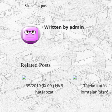
Share this post
Written by admin
Related Posts
35/2019.(IX.09.) HVB
Tájékoztatás
határozat
lomtalanításról