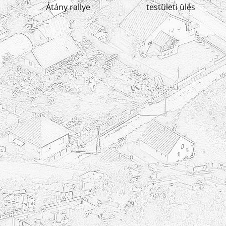
Átány rallye
testületi ülés