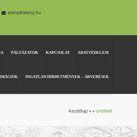
atany@atany.hu
IA
PÁLYÁZATOK
KAPCSOLAT
ADATVÉDELEM
ORMÁCIÓK
INGATLAN HIRDETMÉNYEK – ÁRVERÉSEK
Kezdőlap
»
»
untitled