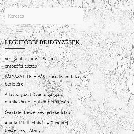
LEGUTÓBBI BEJEGYZÉSEK
Vizsgálati eljárás – Sarud
öntözőfejlesztés
PÁLYÁZATI FELHÍVÁS szociális bérlakások
bérletére
Álláypályázat Óvoda Igazgató
munkakör/feladatkör betöltésére
Óvodatej beszerzés- értékelő lap
Ajánlattételi felhívás – Óvodatej
beszerzés – Átány