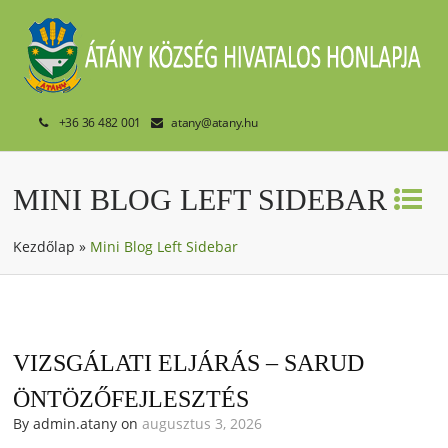
+36 36 482 001
atany@atany.hu
MINI BLOG LEFT SIDEBAR
Kezdőlap
»
Mini Blog Left Sidebar
VIZSGÁLATI ELJÁRÁS – SARUD
ÖNTÖZŐFEJLESZTÉS
By admin.atany on
augusztus 3, 2026