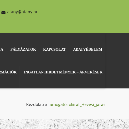
atany@atany.hu
IA
PÁLYÁZATOK
KAPCSOLAT
ADATVÉDELEM
ORMÁCIÓK
INGATLAN HIRDETMÉNYEK – ÁRVERÉSEK
Kezdőlap
»
támogatói okirat_Hevesi_járás