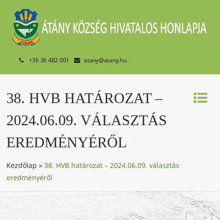
+36 36 482 001
atany@atany.hu
38. HVB HATÁROZAT –
2024.06.09. VÁLASZTÁS
EREDMÉNYÉRŐL
Kezdőlap
»
38. HVB határozat – 2024.06.09. választás
eredményéről