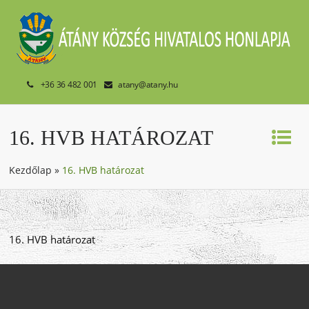
+36 36 482 001
atany@atany.hu
16. HVB HATÁROZAT
Kezdőlap
»
16. HVB határozat
16. HVB határozat