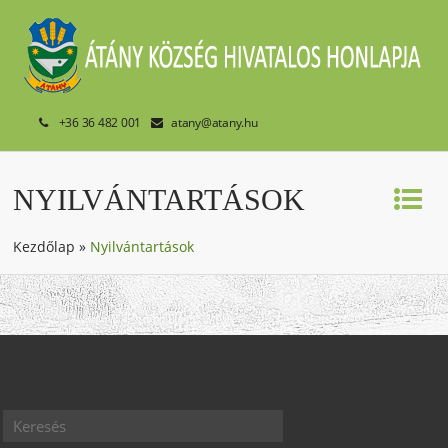
+36 36 482 001
atany@atany.hu
NYILVÁNTARTÁSOK
Kezdőlap
»
Nyilvántartások