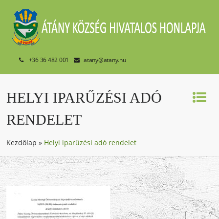
+36 36 482 001
atany@atany.hu
HELYI IPARŰZÉSI ADÓ
RENDELET
Kezdőlap
»
Helyi iparűzési adó rendelet