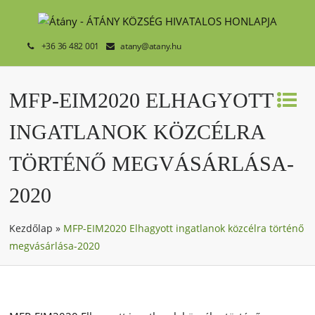
+36 36 482 001
atany@atany.hu
MFP-EIM2020 ELHAGYOTT
INGATLANOK KÖZCÉLRA
TÖRTÉNŐ MEGVÁSÁRLÁSA-
2020
Kezdőlap
»
MFP-EIM2020 Elhagyott ingatlanok közcélra történő
megvásárlása-2020