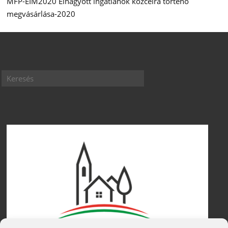
MFP-EIM2020 Elhagyott ingatlanok közcélra történő
megvásárlása-2020