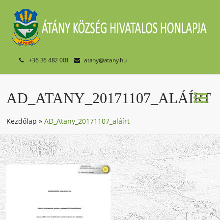
+36 36 482 001
atany@atany.hu
AD_ATANY_20171107_ALÁÍRT
Kezdőlap
»
AD_Atany_20171107_aláírt