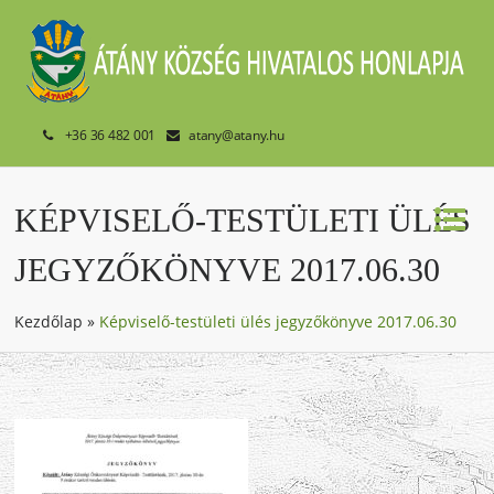
+36 36 482 001
atany@atany.hu
KÉPVISELŐ-TESTÜLETI ÜLÉS
JEGYZŐKÖNYVE 2017.06.30
Kezdőlap
»
Képviselő-testületi ülés jegyzőkönyve 2017.06.30