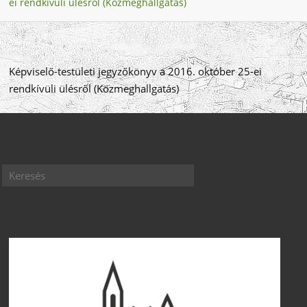
ei rendkívüli ülésről (Közmeghallgatás)
Képviselő-testületi jegyzőkönyv a 2016. október 25-ei
rendkívüli ülésről (Közmeghallgatás)