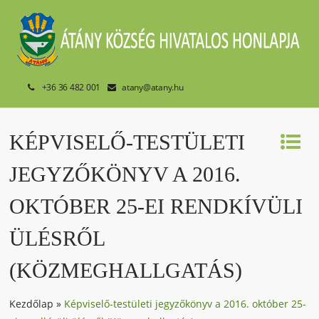
+36 36 482 001
atany@atany.hu
KÉPVISELŐ-TESTÜLETI
JEGYZŐKÖNYV A 2016.
OKTÓBER 25-EI RENDKÍVÜLI
ÜLÉSRŐL
(KÖZMEGHALLGATÁS)
Kezdőlap
»
Képviselő-testületi jegyzőkönyv a 2016. október 25-