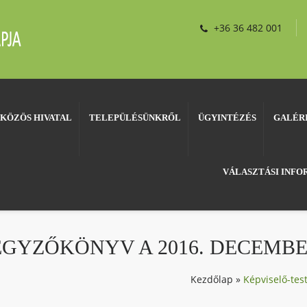
+36 36 482 001
KÖZÖS HIVATAL
TELEPÜLÉSÜNKRŐL
ÜGYINTÉZÉS
GALÉR
VÁLASZTÁSI INF
EGYZŐKÖNYV A 2016. DECEMBE
Kezdőlap
»
Képviselő-tes