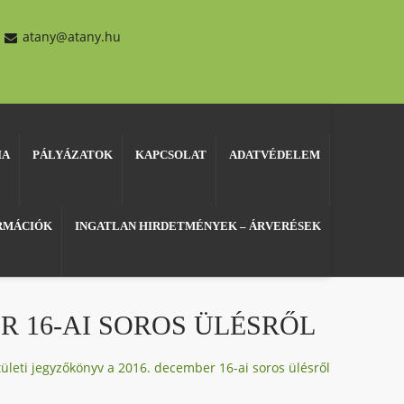
atany@atany.hu
IA
PÁLYÁZATOK
KAPCSOLAT
ADATVÉDELEM
ORMÁCIÓK
INGATLAN HIRDETMÉNYEK – ÁRVERÉSEK
R 16-AI SOROS ÜLÉSRŐL
tületi jegyzőkönyv a 2016. december 16-ai soros ülésről