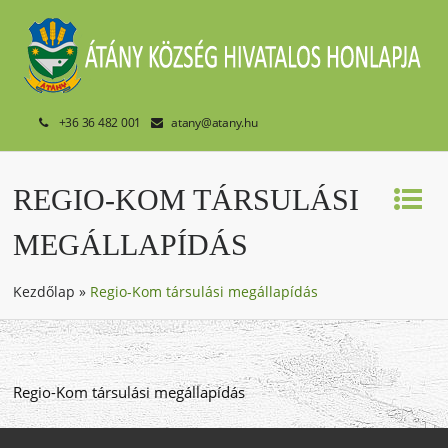
+36 36 482 001
atany@atany.hu
REGIO-KOM TÁRSULÁSI
MEGÁLLAPÍDÁS
Kezdőlap
»
Regio-Kom társulási megállapídás
Regio-Kom társulási megállapídás