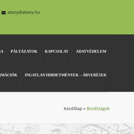
atany@atany.hu
IA
PÁLYÁZATOK
KAPCSOLAT
ADATVÉDELEM
ORMÁCIÓK
INGATLAN HIRDETMÉNYEK – ÁRVERÉSEK
Kezdőlap
»
Bizottságok