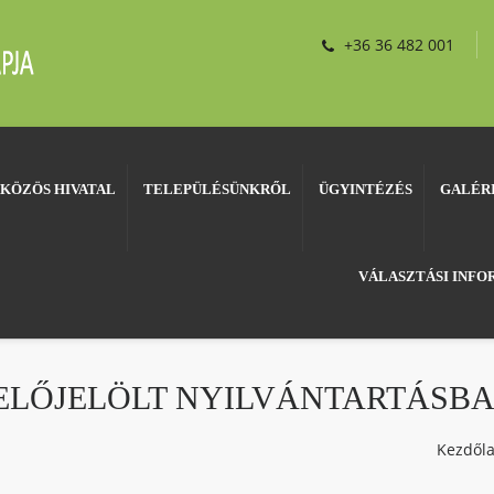
+36 36 482 001
KÖZÖS HIVATAL
TELEPÜLÉSÜNKRŐL
ÜGYINTÉZÉS
GALÉR
VÁLASZTÁSI INF
ELŐJELÖLT NYILVÁNTARTÁSBA
Kezdől