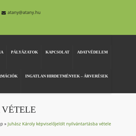
atany@atany.hu
IA
PÁLYÁZATOK
KAPCSOLAT
ADATVÉDELEM
ORMÁCIÓK
INGATLAN HIRDETMÉNYEK – ÁRVERÉSEK
 VÉTELE
ap
»
Juhász Károly képviselőjelölt nyilvántartásba vétele