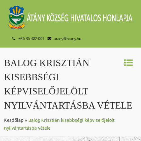
+36 36 482 001
atany@atany.hu
BALOG KRISZTIÁN
KISEBBSÉGI
KÉPVISELŐJELÖLT
NYILVÁNTARTÁSBA VÉTELE
Kezdőlap
»
Balog Krisztián kisebbségi képviselőjelölt
nyilvántartásba vétele