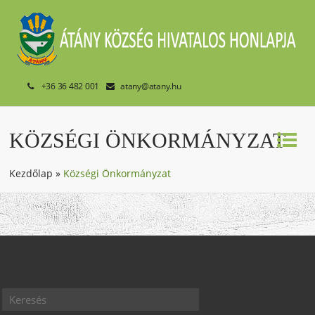
+36 36 482 001
atany@atany.hu
KÖZSÉGI ÖNKORMÁNYZAT
Kezdőlap
»
Községi Önkormányzat