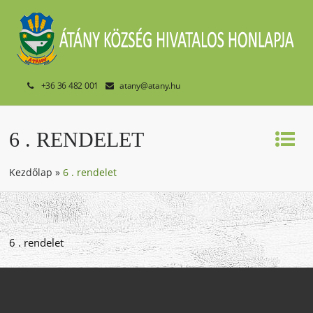
+36 36 482 001
atany@atany.hu
6 . RENDELET
Kezdőlap
»
6 . rendelet
6 . rendelet