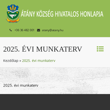
+36 36 482 001
atany@atany.hu
2025. ÉVI MUNKATERV
Kezdőlap
»
2025. évi munkaterv
2025. évi munkaterv