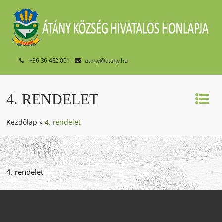
+36 36 482 001
atany@atany.hu
4. RENDELET
Kezdőlap
»
4. rendelet
4. rendelet