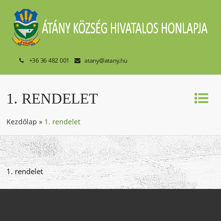
+36 36 482 001
atany@atany.hu
1. RENDELET
Kezdőlap
»
1. rendelet
1. rendelet