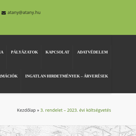
atany@atany.hu
IA
PÁLYÁZATOK
KAPCSOLAT
ADATVÉDELEM
ORMÁCIÓK
INGATLAN HIRDETMÉNYEK – ÁRVERÉSEK
Kezdőlap
»
3. rendelet – 2023. évi költségvetés