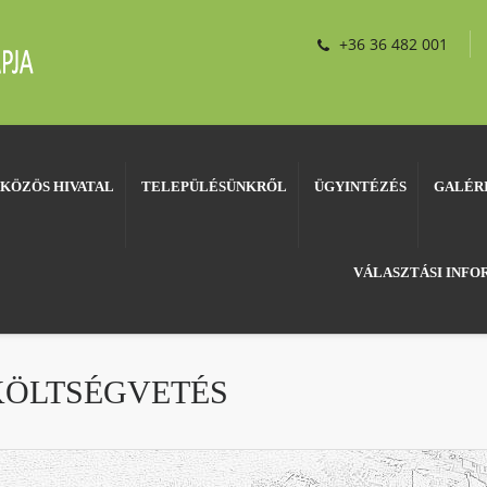
+36 36 482 001
KÖZÖS HIVATAL
TELEPÜLÉSÜNKRŐL
ÜGYINTÉZÉS
GALÉR
VÁLASZTÁSI INF
I KÖLTSÉGVETÉS