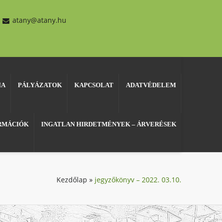
atany@atany.hu
IA
PÁLYÁZATOK
KAPCSOLAT
ADATVÉDELEM
ORMÁCIÓK
INGATLAN HIRDETMÉNYEK – ÁRVERÉSEK
Kezdőlap
»
jegyzőkönyv – 2022. 03.10.