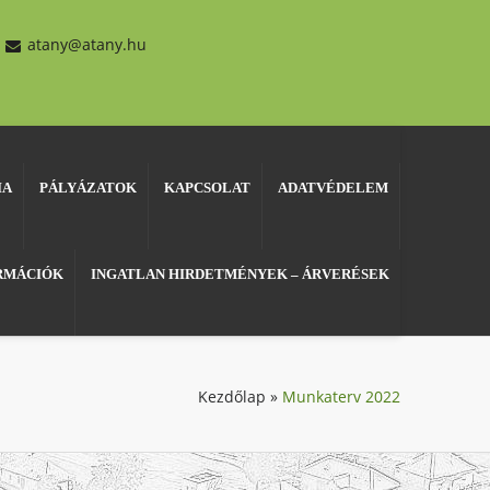
atany@atany.hu
IA
PÁLYÁZATOK
KAPCSOLAT
ADATVÉDELEM
ORMÁCIÓK
INGATLAN HIRDETMÉNYEK – ÁRVERÉSEK
Kezdőlap
»
Munkaterv 2022