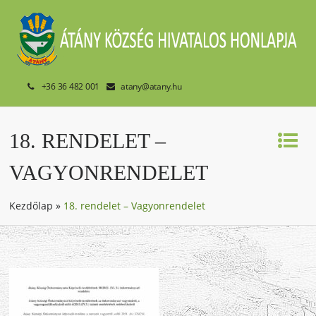
+36 36 482 001
atany@atany.hu
18. RENDELET –
VAGYONRENDELET
Kezdőlap
»
18. rendelet – Vagyonrendelet