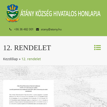
+36 36 482 001
atany@atany.hu
12. RENDELET
Kezdőlap
»
12. rendelet