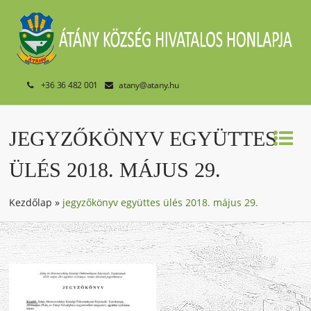
+36 36 482 001
atany@atany.hu
JEGYZŐKÖNYV EGYÜTTES
ÜLÉS 2018. MÁJUS 29.
Kezdőlap
»
jegyzőkönyv együttes ülés 2018. május 29.