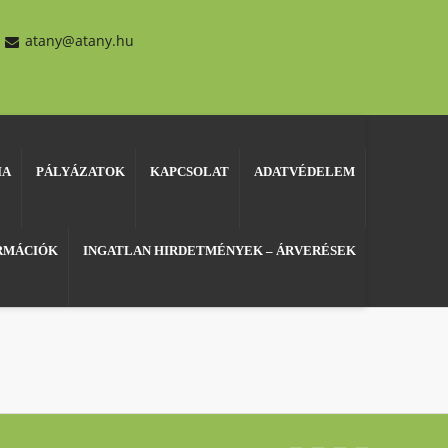
atany@atany.hu
IA
PÁLYÁZATOK
KAPCSOLAT
ADATVÉDELEM
ORMÁCIÓK
INGATLAN HIRDETMÉNYEK – ÁRVERÉSEK