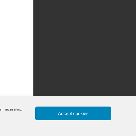
lkalmazásához
Accept cookies
Copyright © 2016 Átány Községi Önkormányzat