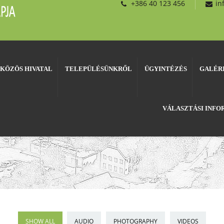
+386 40 123 456
in
KÖZÖS HIVATAL
TELEPÜLÉSÜNKRŐL
ÜGYINTÉZÉS
GALÉR
VÁLASZTÁSI INF
SHOW ALL
AUDIO
PHOTOGRAPHY
VIDEOS